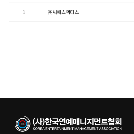
1
㈜씨에스엑터스