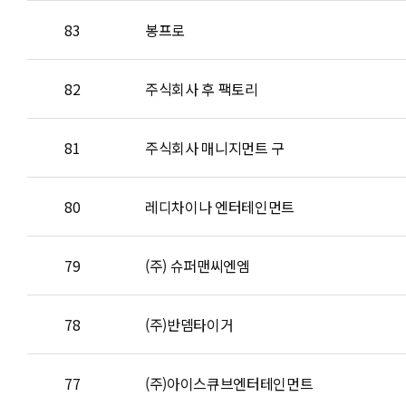
83
봉프로
82
주식회사 후 팩토리
81
주식회사 매니지먼트 구
80
레디차이나 엔터테인먼트
79
(주) 슈퍼맨씨엔엠
78
(주)반뎀타이거
77
(주)아이스큐브엔터테인먼트