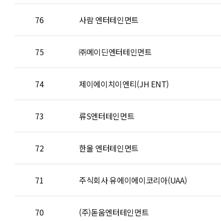
76
사람 엔터테인먼트
75
㈜메이딘엔터테인먼트
74
제이에이치이엔티(JH ENT)
73
류S엔터테인먼트
72
한울 엔터테인먼트
71
주식회사 유에이에이코리아(UAA)
70
(주)돋움엔터테인먼트