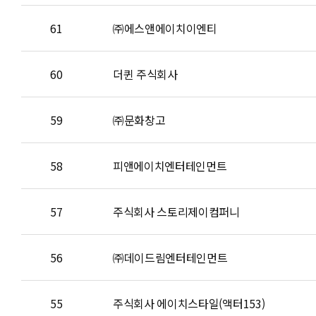
61
㈜에스앤에이치이엔티
60
더퀸 주식회사
59
㈜문화창고
58
피앤에이치엔터테인먼트
57
주식회사 스토리제이컴퍼니
56
㈜데이드림엔터테인먼트
55
주식회사 에이치스타일(액터153)