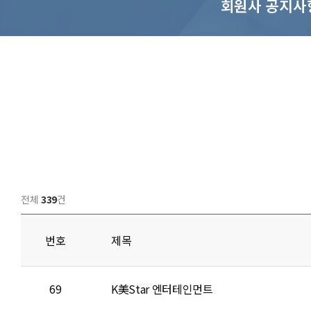
회원사 공지사
전체
339
건
번호
제목
69
K美Star 엔터테인먼트