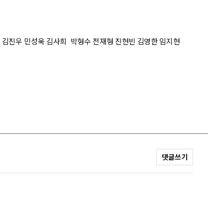
도 김진우 민성욱 김사희 박형수 전재형 진현빈 김영한 임지현
댓글쓰기