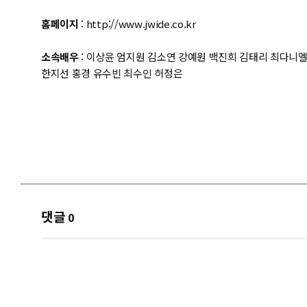
홈페이지
:
http://www.jwide.co.kr
소속배우
: 이상윤 엄지원 김소연 강예원 백진희 김태리 최다니
한지선 홍경 유수빈 최수인 허정은
댓글
0