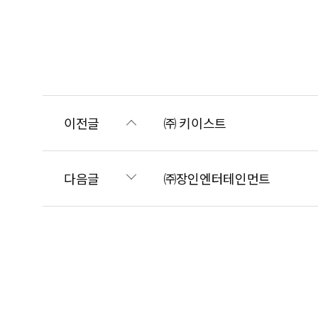
이전글
㈜ 키이스트
다음글
㈜장인엔터테인먼트