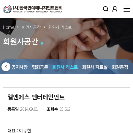
Home
회원사공간
회원사 리스트
회원사공간
회원사 공지사항
협회공문
회원사 리스트
회원사 자료실
회원동정
엘엔에스 엔터테인먼트
등록일
2014.09.01
조회수
23,612
대표
: 이규한