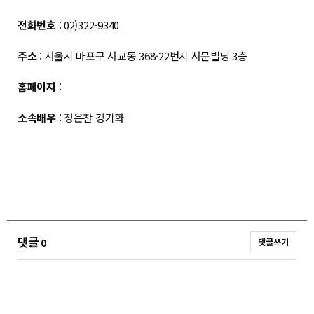
전화번호
: 02)322-9340
주소
: 서울시 마포구 서교동 368-22번지 서문빌딩 3층
홈페이지
:
소속배우
: 정은찬 강기화
댓글
0
댓글쓰기