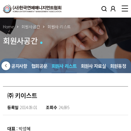
Home
회원사공간
회원사 리스트
회원사공간
회원사 공지사항
협회공문
회원사 리스트
회원사 자료실
회원동정
㈜ 키이스트
등록일
2014.09.01
조회수
24,695
대표
: 박성혜