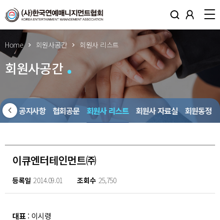
Home
회원사공간
회원사 리스트
회원사공간
회원사 공지사항
협회공문
회원사 리스트
회원사 자료실
회원동정
이큐엔터테인먼트㈜
등록일
2014.09.01
조회수
25,750
대표
: 이시령