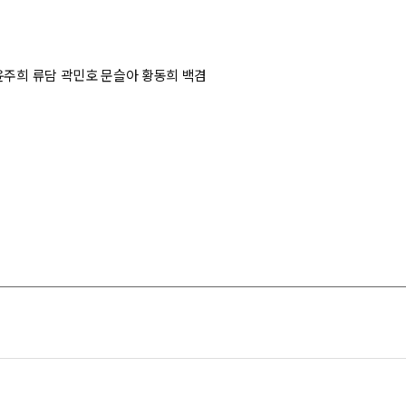
윤주희 류담 곽민호 문슬아 황동희 백겸