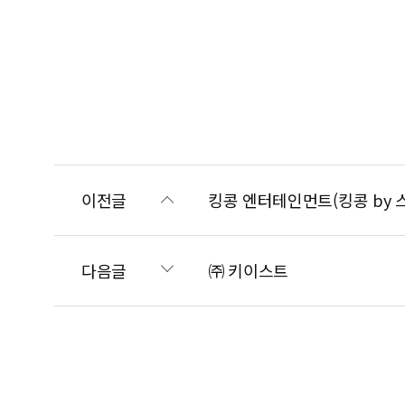
이전글
킹콩 엔터테인먼트(킹콩 by 
다음글
㈜ 키이스트