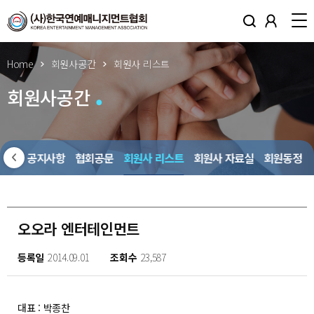
Home
회원사공간
회원사 리스트
회원사공간
회원사 공지사항
협회공문
회원사 리스트
회원사 자료실
회원동정
오오라 엔터테인먼트
등록일
2014.09.01
조회수
23,587
대표 : 박종찬