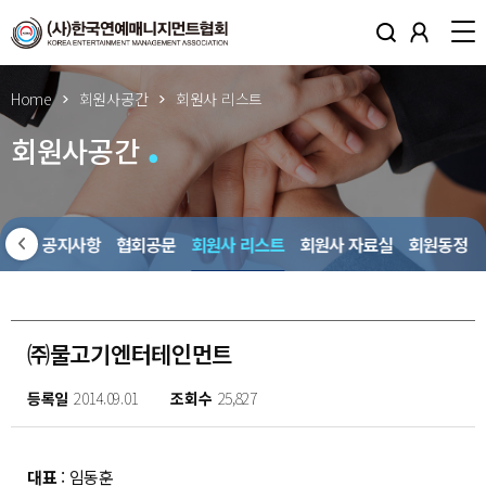
Home
회원사공간
회원사 리스트
회원사공간
회원사 공지사항
협회공문
회원사 리스트
회원사 자료실
회원동정
㈜물고기엔터테인먼트
등록일
2014.09.01
조회수
25,827
대표
: 임동훈