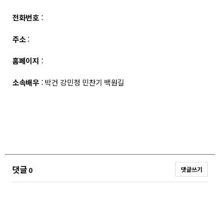
전화번호
:
주소
:
홈페이지
:
소속배우
: 박건 강민정 민찬기 백원길
댓글
0
댓글쓰기