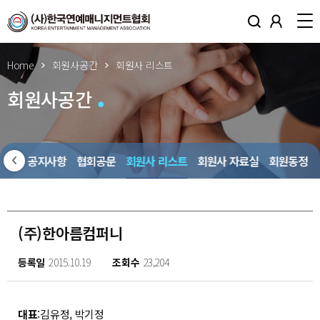
Home
회원사공간
회원사 리스트
회원사공간
회원사 공지사항
협회공문
회원사 리스트
회원사 자료실
회원동정
(주)한아름컴퍼니
등록일
2015.10.19
조회수
23,204
대표
:김유정, 박기정