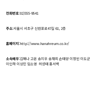
전화번호
:02)555-9541
주소
:서울시 서초구 신반포로47길 61, 2층
홈페이지
:
http://www.hanahreum.co.kr/
소속배우
:김해나 고온 송지우 송재희 손태양 이정빈 이도군
이인하 이상민 임소영
허성태 홍서백