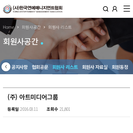
Home
회원사공간
회원사 리스트
회원사공간
회원사 공지사항
협회공문
회원사 리스트
회원사 자료실
회원동정
(주) 아트미디어그룹
등록일
2016.03.11
조회수
21,801