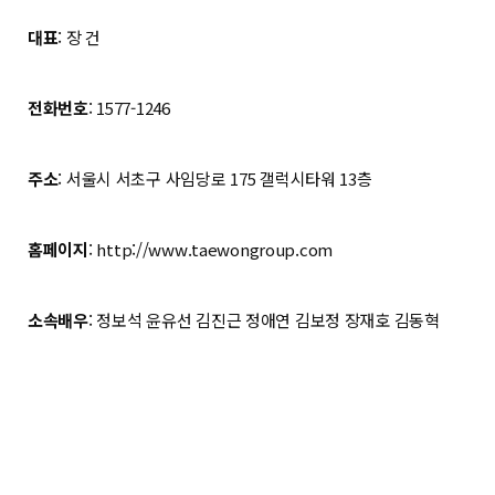
대표
: 장 건
전화번호
: 1577-1246
주소
: 서울시 서초구 사임당로 175 갤럭시타워 13층
홈페이지
:
http://
www.taewongroup.com
소속배우
: 정보석 윤유선 김진근 정애연 김보정 장재호 김동혁