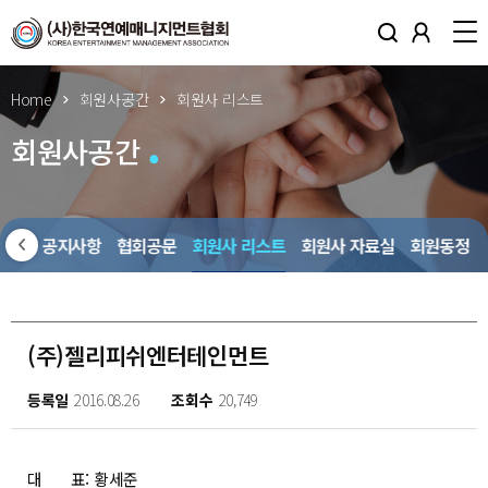
Home
회원사공간
회원사 리스트
회원사공간
회원사 공지사항
협회공문
회원사 리스트
회원사 자료실
회원동정
(주)젤리피쉬엔터테인먼트
등록일
2016.08.26
조회수
20,749
대 표: 황세준