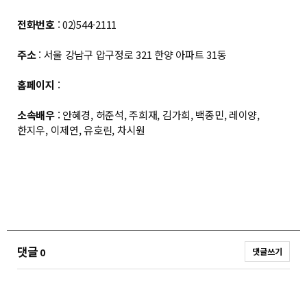
전화번호
: 02)544-2111
주소
: 서울 강남구 압구정로 321 한양 아파트 31동
홈페이지
:
소속배우
: 안혜경, 허준석, 주희재, 김가희, 백종민, 레이양,
한지우, 이제연, 유호린, 차시원
댓글
0
댓글쓰기