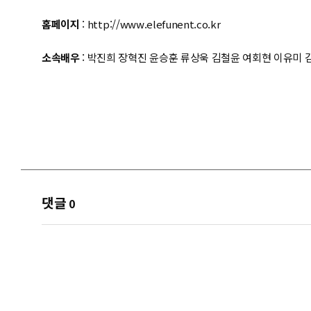
홈페이지
:
http://www.elefunent.co.kr
소속배우
: 박진희 장혁진 윤승훈 류상욱 김철윤 여회현 이유미 
댓글
0