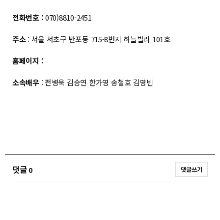
전화번호 :
070)8810-2451
주소
: 서울 서초구 반포동 715-8번지 하늘빌라 101호
홈페이지 :
소속배우
: 전병욱 김승연 한가영 송철호 김영빈
댓글
0
댓글쓰기