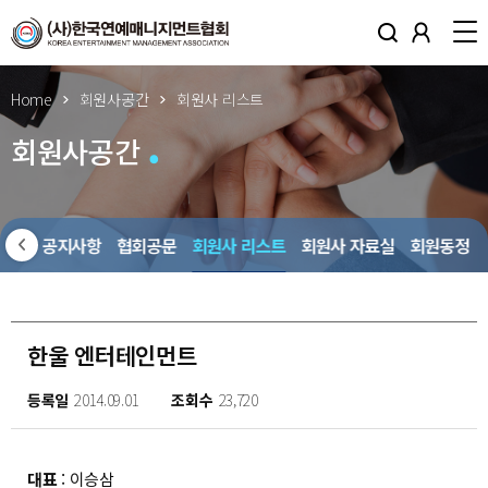
Home
회원사공간
회원사 리스트
회원사공간
회원사 공지사항
협회공문
회원사 리스트
회원사 자료실
회원동정
한울 엔터테인먼트
등록일
2014.09.01
조회수
23,720
대표
: 이승삼