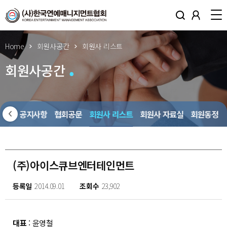
Home
회원사공간
회원사 리스트
회원사공간
회원사 공지사항
협회공문
회원사 리스트
회원사 자료실
회원동정
(주)아이스큐브엔터테인먼트
등록일
2014.09.01
조회수
23,902
대표
: 윤영철