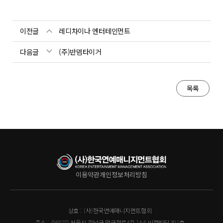
이전글
레디차이나 엔터테인먼트
다음글
(주)반뎀타이거
목록
이용약관
개인정보처리방침
상호 :
(사)한국연예매니지먼트협회
주소 :
(06027) 서울시 강남구 압구정로4길 14-8 비컴빌딩 301호