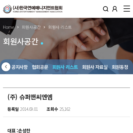
Home
회원사공간
회원사 리스트
회원사공간
회원사 공지사항
협회공문
회원사 리스트
회원사 자료실
회원동정
(주) 슈퍼맨씨엔엠
등록일
2014.09.01
조회수
25,162
대표 :손성찬