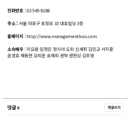
전화번호
: 02-545-8188
주소 :
서울 마포구 토정로 33 대호빌딩 3층
홈페이지
:
http://www.managementkoo.com
소속배우
: 이요원 임정은 정시아 도희 신세휘 김민교 서지훈
윤경호 채동현 오희준 송재희 권혁 권현상 김주영
댓글
0
댓글쓰기