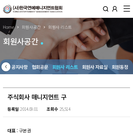
Home
회원사공간
회원사 리스트
회원사공간
회원사 공지사항
협회공문
회원사 리스트
회원사 자료실
회원동정
주식회사 매니지먼트 구
등록일
2014.09.01
조회수
25,514
대표
: 구본권