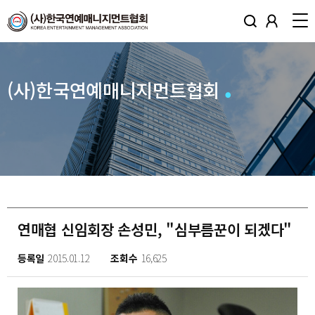
(사)한국연예매니지먼트협회
연매협 신임회장 손성민, "심부름꾼이 되겠다"
등록일
2015.01.12
조회수
16,625