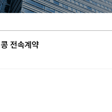
킹콩 전속계약