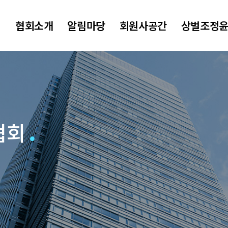
협회소개
알림마당
회원사공간
상벌조정
협회