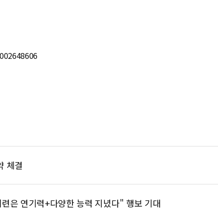
0002648606
약 체결
예련은 연기력+다양한 능력 지녔다" 행보 기대