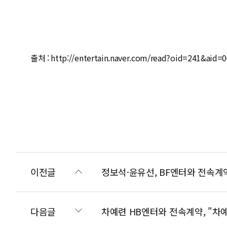
출처 : http://entertain.naver.com/read?oid=241&aid=
이전글
정보석·윤유선, BF엔터와 전속계
다음글
차예련 HB엔터와 전속계약, "차