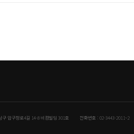
강남구 압구정로4길 14-8 비컴빌딩 301호
전화번호 :
02-3443-2011~2