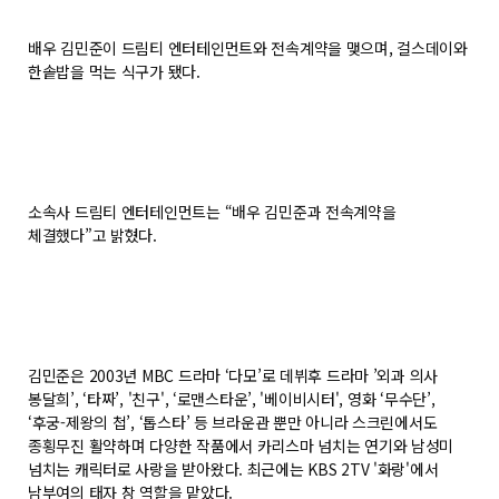
배우 김민준이 드림티 엔터테인먼트와 전속계약을 맺으며, 걸스데이와
한솥밥을 먹는 식구가 됐다.
소속사 드림티 엔터테인먼트는 “배우 김민준과 전속계약을
체결했다”고 밝혔다.
김민준은 2003년 MBC 드라마 ‘다모’로 데뷔후 드라마 ’외과 의사
봉달희’, ‘타짜’, '친구', ‘로맨스타운’, '베이비시터', 영화 ‘무수단’,
‘후궁-제왕의 첩’, ‘톱스타’ 등 브라운관 뿐만 아니라 스크린에서도
종횡무진 활약하며 다양한 작품에서 카리스마 넘치는 연기와 남성미
넘치는 캐릭터로 사랑을 받아왔다. 최근에는 KBS 2TV '화랑'에서
남부여의 태자 창 역할을 맡았다.