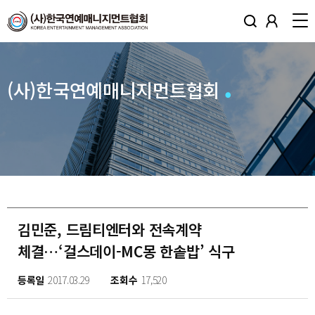
(사)한국연예매니지먼트협회
김민준, 드림티엔터와 전속계약
체결…‘걸스데이-MC몽 한솥밥’ 식구
등록일
2017.03.29
조회수
17,520