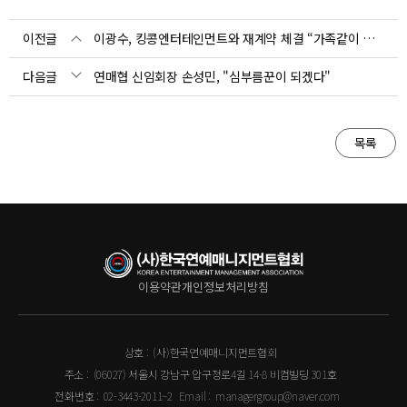
이전글
이광수, 킹콩엔터테인먼트와 재계약 체결 “가족같이 생각해줘서 감사”
다음글
연매협 신임회장 손성민, "심부름꾼이 되겠다"
목록
이용약관
개인정보처리방침
상호 :
(사)한국연예매니지먼트협회
주소 :
(06027) 서울시 강남구 압구정로4길 14-8 비컴빌딩 301호
전화번호 :
02-3443-2011~2
Email :
managergroup@naver.com