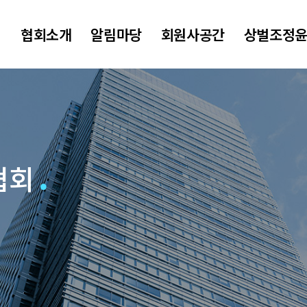
협회소개
알림마당
회원사공간
상벌조정
협회