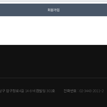
회원가입
강남구 압구정로4길 14-8 비컴빌딩 301호
전화번호 :
02-3443-2011~2