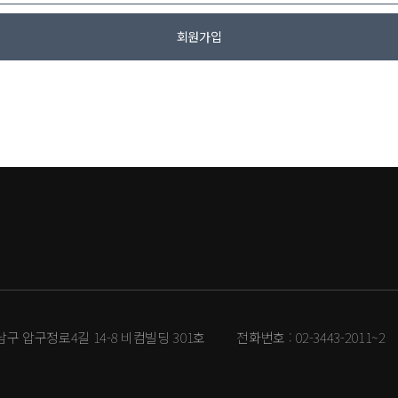
회원가입
강남구 압구정로4길 14-8 비컴빌딩 301호
전화번호 :
02-3443-2011~2