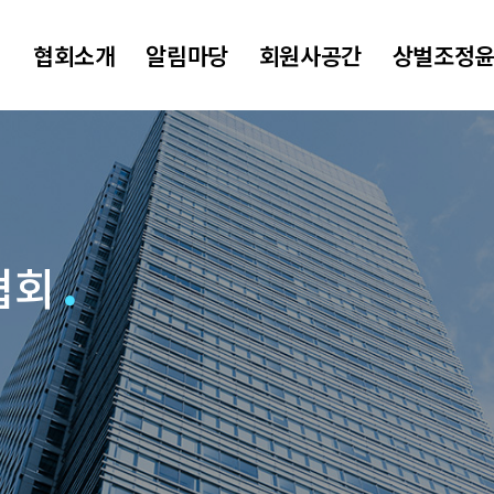
협회소개
알림마당
회원사공간
상벌조정
협회