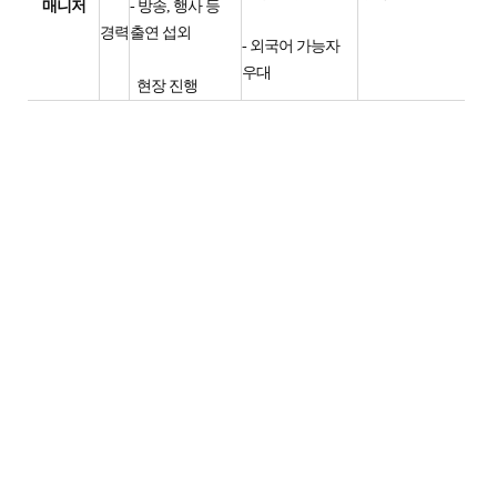
매니저
- 방송, 행사 등
경력
출연 섭외
- 외국어 가능자
우대
현장 진행