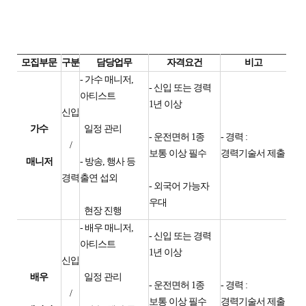
모집부문
구분
담당업무
자격요건
비고
- 가수 매니저,
- 신입 또는 경력
아티스트
1년 이상
신입
가수
일정 관리
- 운전면허 1종
- 경력 :
/
보통 이상 필수
경력기술서 제출
매니저
- 방송, 행사 등
경력
출연 섭외
- 외국어 가능자
우대
현장 진행
- 배우 매니저,
- 신입 또는 경력
아티스트
1년 이상
신입
배우
일정 관리
- 운전면허 1종
- 경력 :
/
보통 이상 필수
경력기술서 제출